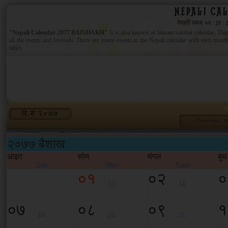
NEPALI CA
"Nepali Calendar 2077 BAISHAKH"
It is also known as bikram sambat calendar, This 
all the events and festivals. There are many events in the Nepali calendar with each month
tithi's
N
वि.सं २०७७
Previous 
२०७७ बैशाख
आइत
सोम
मंगल
बुध
Sun
Mon
Tues
०१
०२
०
13
14
०७
०८
०९
१
19
20
21