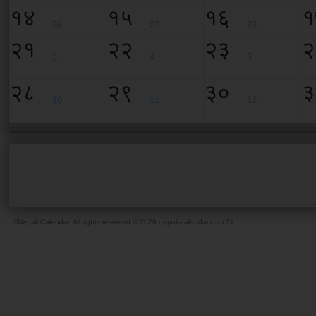
१४
१५
१६
१
26
27
28
२१
२२
२३
२
3
4
5
२८
२९
३०
३
10
11
12
©Nepali Calendar. All rights reserved © 2026 nepali-calendar.com
31