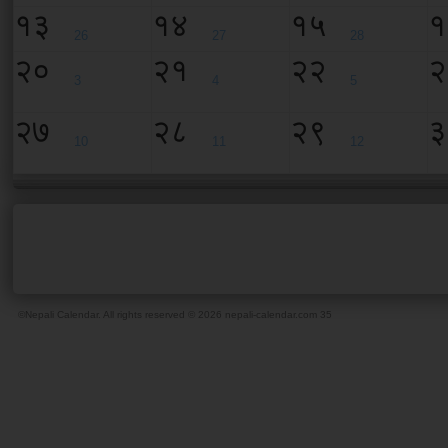
१३
१४
१५
१
26
27
28
२०
२१
२२
२
3
4
5
२७
२८
२९
३
10
11
12
©Nepali Calendar. All rights reserved © 2026 nepali-calendar.com
35