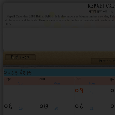
NEPALI CA
"Nepali Calendar 2083 BAISHAKH"
It is also known as bikram sambat calendar, This 
all the events and festivals. There are many events in the Nepali calendar with each month
tithi's
N
वि.सं २०८३
Previous 
२०८३ बैशाख
आइत
सोम
मंगल
बुध
Sun
Mon
Tues
०१
०
14
०६
०७
०८
०
19
20
21